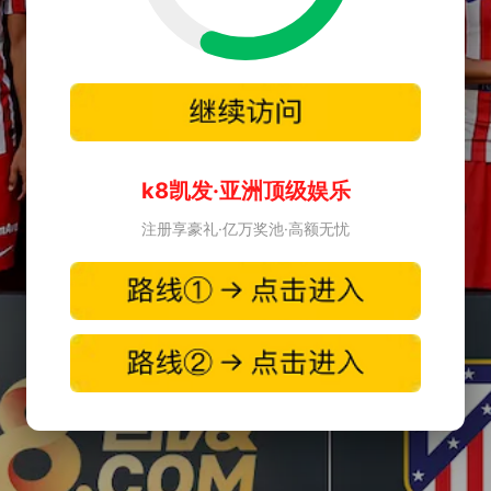
k8凯发·亚洲顶级娱乐
注册享豪礼·亿万奖池·高额无忧